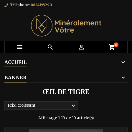
Téléphone:
0624195290
0



shopping_cart
ACCUEIL
BANNER
ŒIL DE TIGRE

Prix, croissant
Affichage 1-10 de 10 article(s)