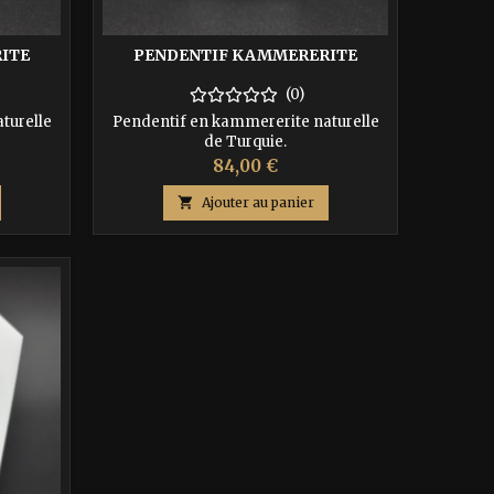
ITE
PENDENTIF KAMMERERITE
(0)
turelle
Pendentif en kammererite naturelle
de Turquie.
Prix
84,00 €

Ajouter au panier