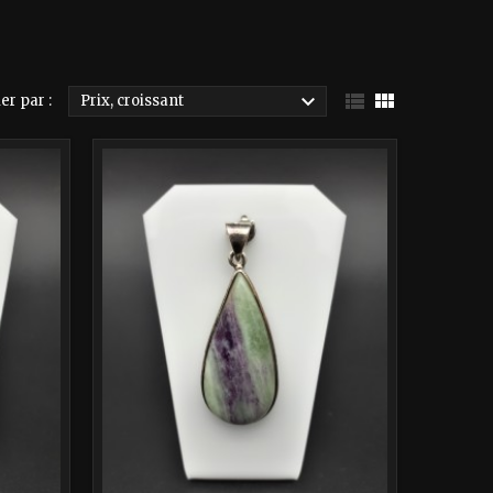



er par :
Prix, croissant