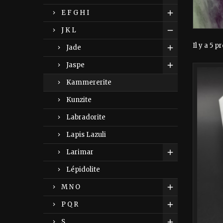
E F G H I
J K L
Il y a 5 p
Jade
Jaspe
Kammererite
Kunzite
Labradorite
Lapis Lazuli
Larimar
Lépidolite
M N O
P Q R
S