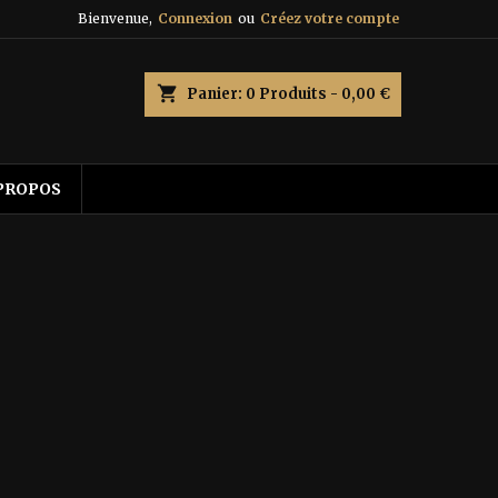
Bienvenue,
Connexion
ou
Créez votre compte
shopping_cart
Panier:
0
Produits - 0,00 €
PROPOS