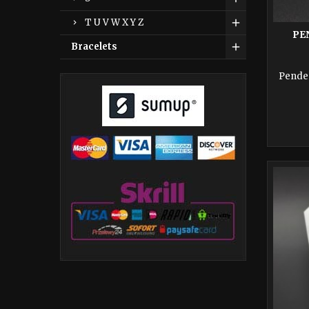
T U V W X Y Z
PE
Bracelets
Penden