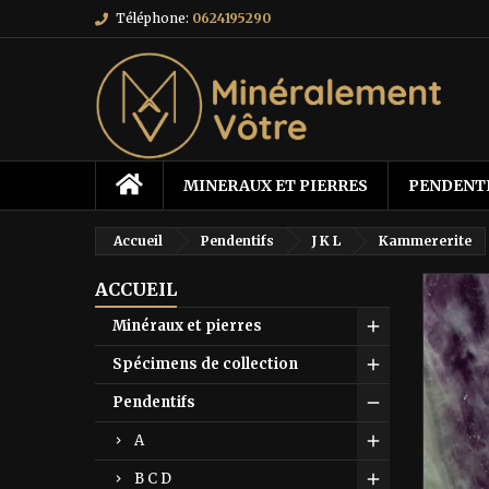
Téléphone:
0624195290
MINERAUX ET PIERRES
PENDENT
Accueil
Pendentifs
J K L
Kammererite
ACCUEIL
Minéraux et pierres
Spécimens de collection
Pendentifs
A
B C D