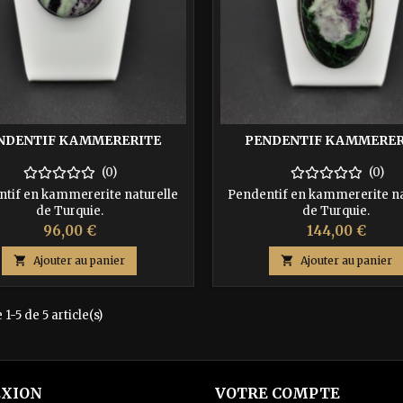
NDENTIF KAMMERERITE
PENDENTIF KAMMERER
(0)
(0)
tif en kammererite naturelle
Pendentif en kammererite na
de Turquie.
de Turquie.
Prix
Prix
96,00 €
144,00 €

Ajouter au panier

Ajouter au panier
1-5 de 5 article(s)
XION
VOTRE COMPTE