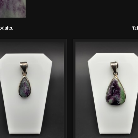
roduits.
Tri