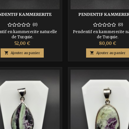
NDENTIF KAMMERERITE
PENDENTIF KAMMERER
(0)
(0)
tif en kammererite naturelle
Pendentif en kammererite na
de Turquie.
de Turquie.
Prix
Prix
52,00 €
80,00 €

Ajouter au panier

Ajouter au panier