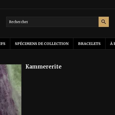

IFS
SPÉCIMENS DE COLLECTION
BRACELETS
À 
Kammererite