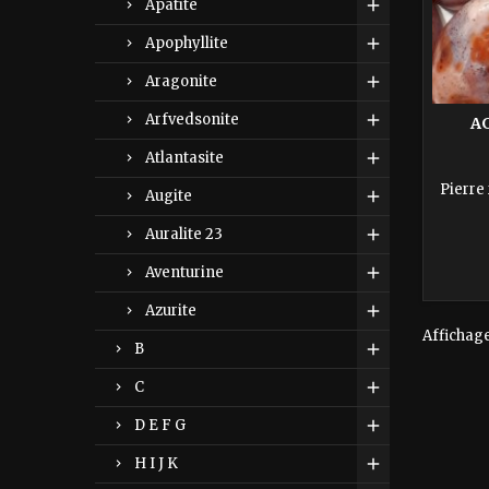
Apatite
Apophyllite
Aragonite
Arfvedsonite
A
Atlantasite
Pierre
Augite
Auralite 23
Aventurine
Azurite
Affichage 
B
C
D E F G
H I J K