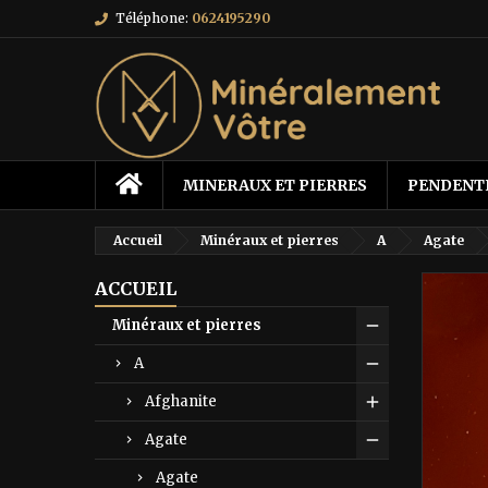
Téléphone:
0624195290
MINERAUX ET PIERRES
PENDENT
Accueil
Minéraux et pierres
A
Agate
ACCUEIL
Minéraux et pierres
A
Afghanite
Agate
Agate