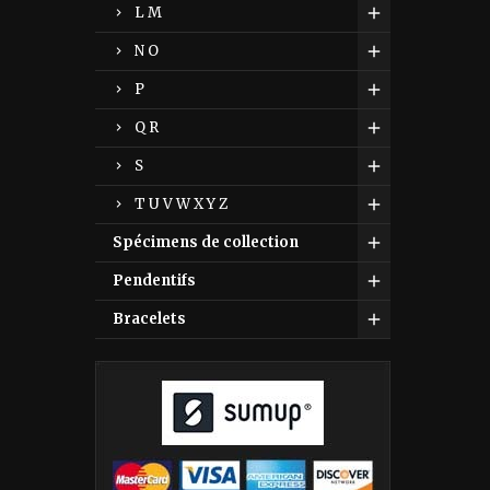
L M
N O
P
Q R
S
T U V W X Y Z
Spécimens de collection
Pendentifs
Bracelets