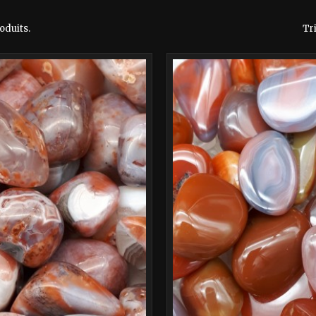
roduits.
Tri