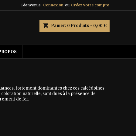
Bienvenue,
Connexion
ou
Créez votre compte
shopping_cart
Panier:
0
Produits - 0,00 €
PROPOS
s nuances, fortement dominantes chez ces calcédoines
 coloration naturelle, sont dues à la présence de
èrement de fer.