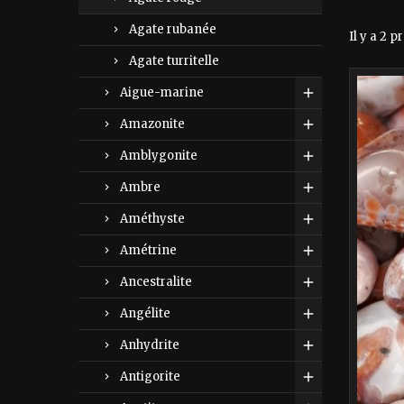
Agate rubanée
Il y a 2 p
Agate turritelle
Aigue-marine
Amazonite
Amblygonite
Ambre
Améthyste
Amétrine
Ancestralite
Angélite
Anhydrite
Antigorite