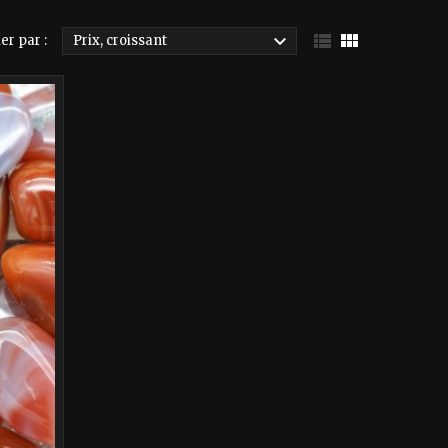



er par :
Prix, croissant