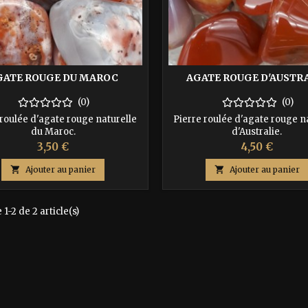
GATE ROUGE DU MAROC
AGATE ROUGE D'AUSTR
(0)
(0)
 roulée d'agate rouge naturelle
Pierre roulée d'agate rouge n
du Maroc.
d'Australie.
Prix
Prix
3,50 €
4,50 €

Ajouter au panier

Ajouter au panier
1-2 de 2 article(s)