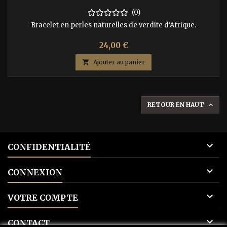
(0)
Bracelet en perles naturelles de verdite d'Afrique.
Prix
24,00 €

Ajouter au panier
RETOUR EN HAUT


CONFIDENTIALITÉ

CONNEXION

VOTRE COMPTE

CONTACT