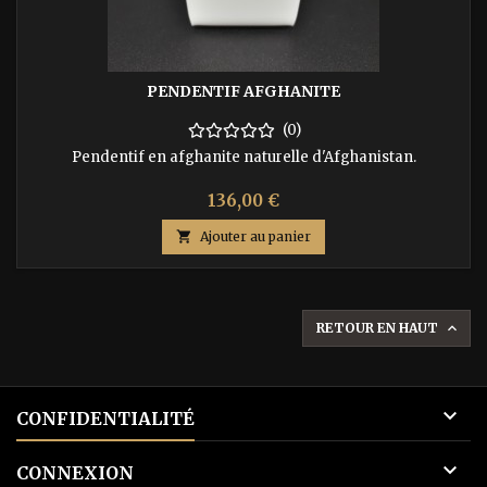
PENDENTIF AFGHANITE
(0)
Pendentif en afghanite naturelle d'Afghanistan.
Prix
136,00 €

Ajouter au panier
RETOUR EN HAUT


CONFIDENTIALITÉ

CONNEXION