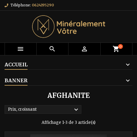
Téléphone:
0624195290
0



shopping_cart
ACCUEIL
BANNER
AFGHANITE

Prix, croissant
Affichage 1-3 de 3 article(s)