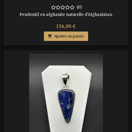
(0)
Pendentif en afghanite naturelle d'Afghanistan.
Prix
136,00 €

Ajouter au panier