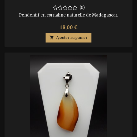
(0)
Pendentif en cornaline naturelle de Madagascar.
Prix
18,00 €

Ajouter au panier