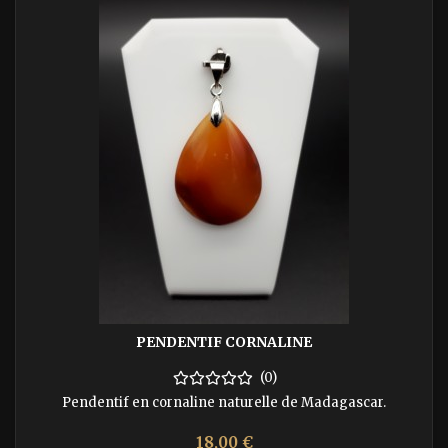
PENDENTIF CORNALINE
(0)
Pendentif en cornaline naturelle de Madagascar.
Prix
18,00 €