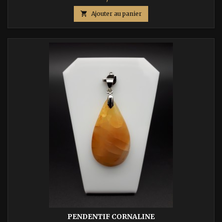

Ajouter au panier
PENDENTIF CORNALINE