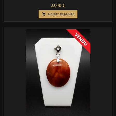
Prix
22,00 €

Ajouter au panier