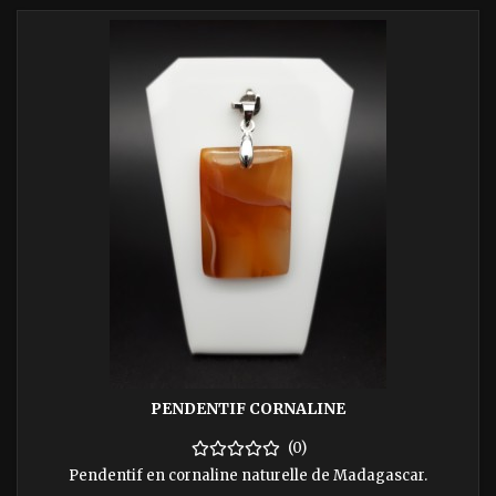
PENDENTIF CORNALINE
(0)
Pendentif en cornaline naturelle de Madagascar.