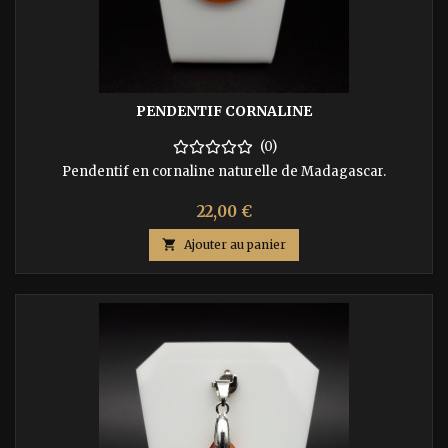
PENDENTIF CORNALINE
(0)
Pendentif en cornaline naturelle de Madagascar.
Prix
22,00 €

Ajouter au panier