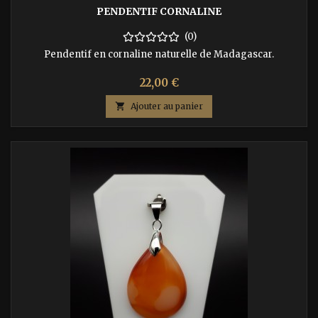
PENDENTIF CORNALINE
(0)
Pendentif en cornaline naturelle de Madagascar.
Prix
22,00 €

Ajouter au panier