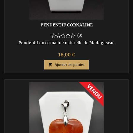
PENDENTIF CORNALINE
(0)
Pendentif en cornaline naturelle de Madagascar.
Prix
18,00 €

Ajouter au panier