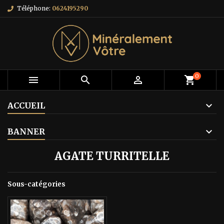
Téléphone:
0624195290
0



shopping_cart
ACCUEIL
BANNER
AGATE TURRITELLE
Sous-catégories