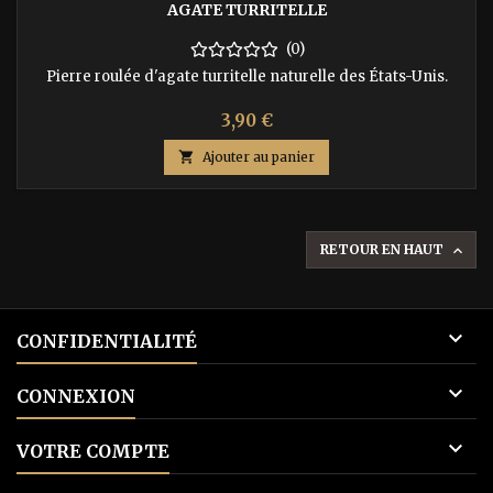
AGATE TURRITELLE
(0)
Pierre roulée d'agate turritelle naturelle des États-Unis.
Prix
3,90 €

Ajouter au panier
RETOUR EN HAUT


CONFIDENTIALITÉ

CONNEXION

VOTRE COMPTE