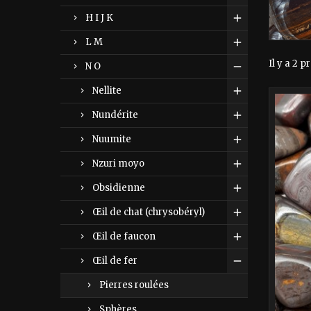
H I J K
L M
Il y a 2 p
N O
Nellite
Nundérite
Nuumite
Nzuri moyo
Obsidienne
Œil de chat (chrysobéryl)
Œil de faucon
Œil de fer
Pierres roulées
Sphères