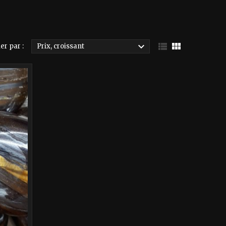



er par :
Prix, croissant