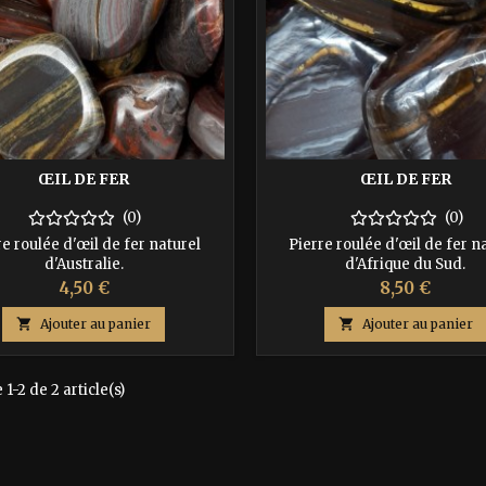
ŒIL DE FER
ŒIL DE FER
(0)
(0)
re roulée d'œil de fer naturel
Pierre roulée d'œil de fer n
d'Australie.
d'Afrique du Sud.
Prix
Prix
4,50 €
8,50 €

Ajouter au panier

Ajouter au panier
1-2 de 2 article(s)