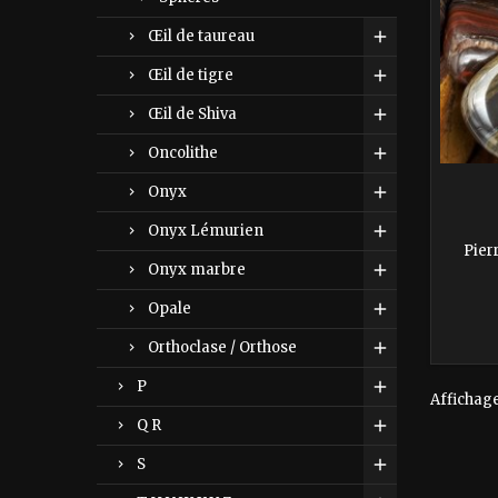
Œil de taureau
Œil de tigre
Œil de Shiva
Oncolithe
Onyx
Onyx Lémurien
Pier
Onyx marbre
Opale
Orthoclase / Orthose
P
Affichage 
Q R
S