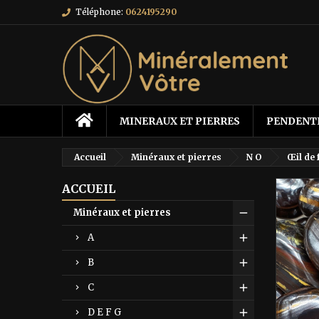
Téléphone:
0624195290
MINERAUX ET PIERRES
PENDENT
Accueil
Minéraux et pierres
N O
Œil de 
ACCUEIL
Minéraux et pierres
A
B
C
D E F G