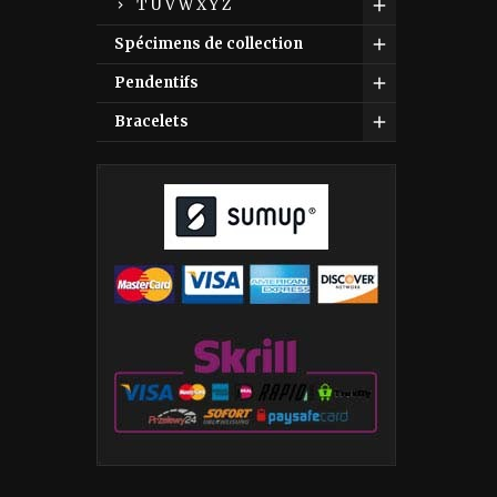
T U V W X Y Z
Spécimens de collection
Pendentifs
Bracelets