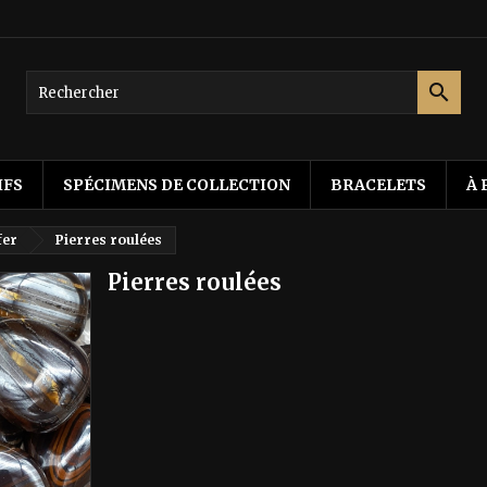

IFS
SPÉCIMENS DE COLLECTION
BRACELETS
À 
fer
Pierres roulées
Pierres roulées