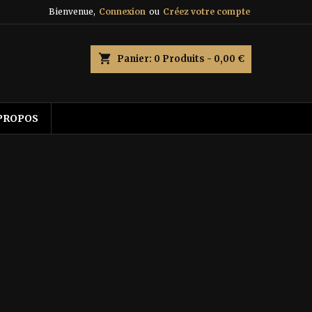
Bienvenue,
Connexion
ou
Créez votre compte
shopping_cart
Panier:
0
Produits - 0,00 €
PROPOS