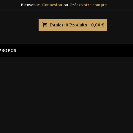
Bienvenue,
Connexion
ou
Créez votre compte
shopping_cart
Panier:
0
Produits - 0,00 €
PROPOS