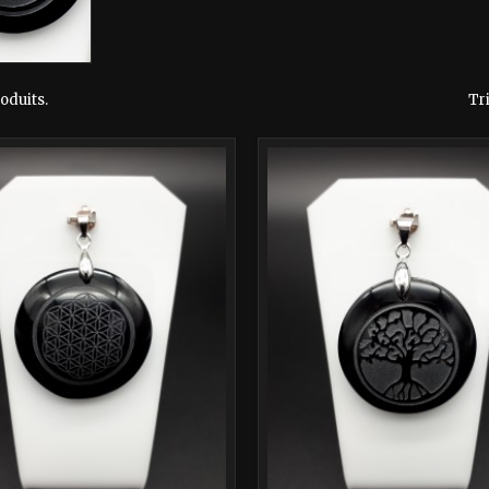
roduits.
Tri