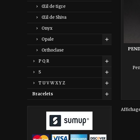
Œil de tigre
Œil de Shiva
Onyx
Opale
PEND
Orthoclase
P Q R
Pen
S
T U V W X Y Z
Bracelets
Affichage