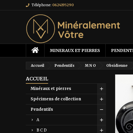
Téléphone:
0624195290
MINERAUX ET PIERRES
PENDENT
Accueil
Pendentifs
M N O
Obsidienne
ACCUEIL
Minéraux et pierres
Spécimens de collection
Pendentifs
A
B C D