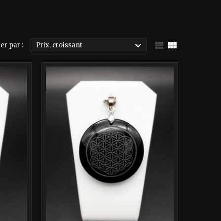



er par :
Prix, croissant