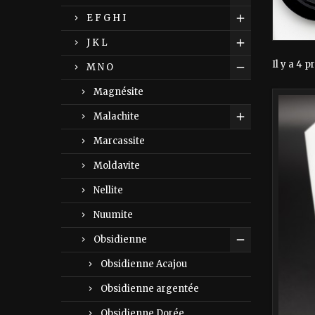
E F G H I
J K L
Il y a 4 p
M N O
Magnésite
Malachite
Marcassite
Moldavite
Nellite
Nuumite
Obsidienne
Obsidienne Acajou
Obsidienne argentée
Obsidienne Dorée