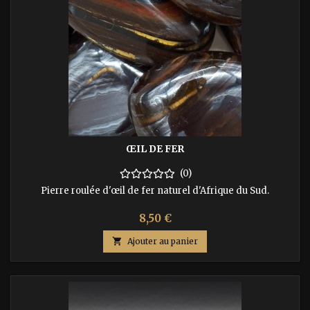
ŒIL DE FER
(0)
Pierre roulée d'œil de fer naturel d'Afrique du Sud.
Prix
8,50 €

Ajouter au panier