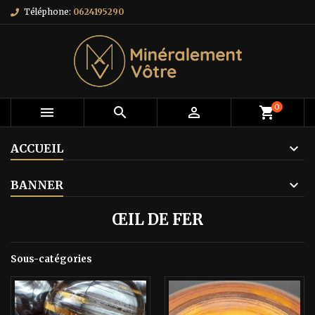
Téléphone:
0624195290
0



shopping_cart
ACCUEIL
BANNER
ŒIL DE FER
Sous-catégories