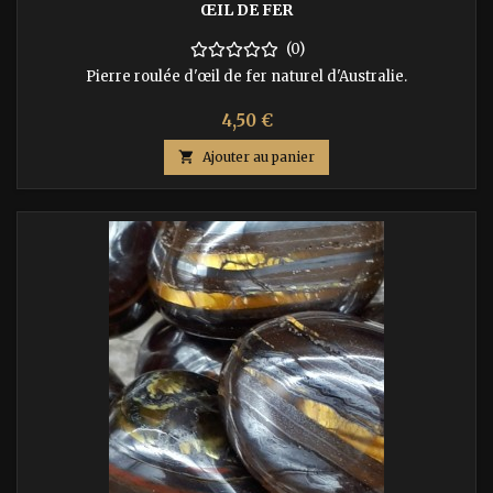
ŒIL DE FER
(0)
Pierre roulée d'œil de fer naturel d'Australie.
Prix
4,50 €

Ajouter au panier